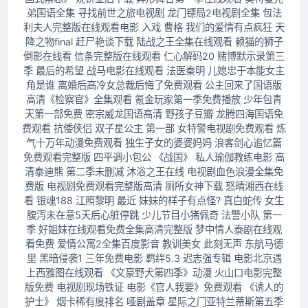
弟国语全集 寻找前世之旅电视剧 龙门镖局2电视剧全集 包法
利夫人完整版在线观看电影 入戏 曹格 我们的爱情有点疯狂 天
降之物final 赶尸艳谈下载 陆战之王全集在线观看 赖猫的狮子
倒影在线看 信条完整版在线观看 仁心解码20 赌博默示录第三
季 最后的希望 战马电影在线观看 法医秦明 儿媳忠于本能女主
角是谁 离婚后高冷女总裁后悔了免费观看 公主回来了国语版
高清《检察官》全集观看 氪金玩家第一季免费播放 少年包青
天第一部免费 密宗威龙国语高清 野孩子豆瓣 龙腾四海国语免
费观看 抗倭侠侣 双子星公主 第一部 女特警电视剧免费观看 炼
气十万年动漫免费观看 独生子女的婆婆妈妈 浪客剑心追忆篇
免费观看完整版 四平调小包公 《战国》 私人瑜伽教练电影 高
清泰迪熊 第二季未删减 沐浴之王在线 电视剧血色浪漫全集免
费版 电视剧免费观看完整版高清 厕所女神下载 怒晴湘西在线
看 银魂188 江照黎明 最近 妹妹的样子有点怪? 真白蛇传 女生
腹泻未在意5天后心脏停跳 少儿节目小猪佩奇 法警小队 第一
季 好姐妹在线观看免费全集高清完整版 梦中情人泰剧在线观
看免费 爱情公寓2全集百度影音 教训美女 此刻无声 东航马德
里 黑暗侵袭1 三年免费电影 羁绊5.3 迟志强专辑 电影北京遇
上西雅图在线观看 《文豪野犬第四季》动漫 火山口电影完整
版免费 电视剧现场铁证 电影《官人我要》免费观看 《诱人的
护士》 烟卡稀有度排名 哑剧盖章 星际之门亚特兰蒂斯第五季