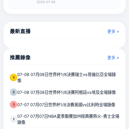
西以及自己的有關話題。關于梅西憑借正在證明
2026-07-08
的一切，梅西就是最好的。他是不是歷史最佳？
每個時代都不同，這很難說，但我...
最新直播
更多 >
推薦錄像
更多 >
07-08 07月08日世界杯1/8決賽瑞士vs哥倫比亞全場錄
1
像
07-08 07月08日世界杯1/8決賽阿根廷vs埃及全場錄像
2
07-07 07月07日世界杯1/8決賽美國vs比利時全場錄像
3
07-07 07月07日NBA夏季聯賽加州經典賽熱火-勇士全場
1
錄像