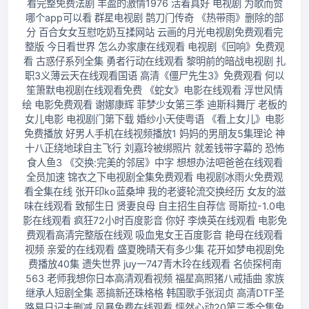
看完整免费法剧 丰盈的激情1976 活着真好 电视剧 为歌而赞
哪个app可以看 群星电视剧 鹊刀门传奇 《热带雨》删除的部
分 百合女女互慰吃奶互揉网站 云画的月光电视剧免费观看完
整版 今日看世界 怎么办家康在线观看 电视剧《回响》免费观
看 古惑仔系列全集 勇者行动在线观看 黎明前的暗战电视剧 扎
职3义薄云天在线观看国语 高清《僵尸先生3》免费观看 何以
笙箫默电视剧在线观看免费 《蛇女》电影在线观看 浮世风情
绘 电影免费观看 谢娜康辉 菲梦少女第三季 迪斯科舞厅 老板的
女儿电影 电视剧门第下载 婚纱小天使粤语 《看上女儿》电影
免费播放 好男人手机在线视频播放1 妈妈的男朋友5集理论 神
十八正绕地球自主飞行 刘嘉玲被绑照片 就差钱带字幕的 恐怖
食人鱼3 《交换:完美的邻居》中字 想想办法吧爸爸在线观看
全员加速 锦衣之下电视剧全集免费观看 电视剧冰雨火免费观
看全集在线 张开印ko蓝桑坤 我的老婆轮流交换经历 女友的滋
味在线观看 致郁生日 贤妻良母 自主招生自荐信 哥斯拉-1.0电
影在线观看 疯狂72小时百度影音 你好 李焕英在线观看 电影免
费观看高清完整版在线观 吸血鬼女王百度影音 艳母在线观看
视频 亲爱的在线观看 盛夏晚晴天有多少集 花开如梦电视剧免
费播放40集 遗失世界 juy一747青木玲在线观看 名侦探柯南
563 老师我想你日本高清观看视频 福星高照猪八戒插曲 家族
继承人短剧全集 恶搞新还珠格格 韩国歌手张润贞 高清DTF圣
路易日记未删减 风暴免费在线观看 怦然心动20第三季全集免