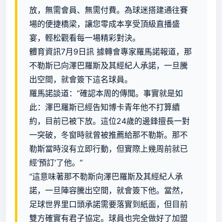
放，無需會員、無需付費。為球迷搭建通往賽
場的便捷橋梁，讓您零成本享受頂級直播盛
宴，輕松觀看每一場精彩對決。
體育資訊7月9日訊 據轉會專家羅馬諾報道，那
不勒斯已向澤巴羅斯及其經紀人承諾，一旦騰
出空間，就會簽下這名球員。
羅馬諾談道：“確認本周的傳聞。事實就是如
此：澤巴羅斯已經告知博卡青年他不打算續
約，目前已被下放。這位24歲的邊鋒擅長一對
一突破，冬窗時就曾被推薦給那不勒斯。那不
勒斯當時沒有立即行動，但實際上幾周前就已
經‘預訂’了他。”
“這意味著那不勒斯向澤巴羅斯及其經紀人承
諾，一旦陣容騰出空間，就會簽下他。當然，
足球世界里口頭承諾需要落實到紙面，但目前
雙方確實有君子協定。球員也完全做好了加盟