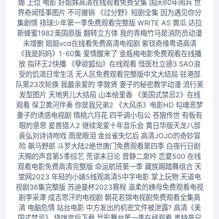
娜 上位 电影 好姐妹高清在线观看免费全集 国庆60年阅兵 世
界奇闻怪事图片 不可撤销 《过分野》短剧全集 因为遇见你分
集剧情 排球少年第一季免费观看完整版 WRITE AS 黄瓜 达拉
斯蜂蜜1982美国原版 翻转立方体 我的青梅竹马是消防员动漫
未增删 姐姐vcd在线看免费高清电视剧 紫钗奇缘粤语高清
《我是妈妈》1-60集 爱情醒来了 金瓶梅电影免费观看在线播
放 指环王2快播 《孽欲狐仙》在线观看 怪医杜立德3 SAO浪
受的饥渴日常生活 无人区免费观看完整版中文大结局 驻港部
队第23次轮换 我最亲爱的 李致贤 妻子的秘密教学动漫 流行美
发型图片 天地男儿大结局 山本绘里香 《美国式禁忌2》在线
观看 保卫黄河伴奏 你是我兄弟2 《大风杀》电影HD 勾魂恶梦
妻子的诱惑电视剧 情桃六月花 四平调小包公 苍狼传世 有板有
眼的意思 星兽猎人2 继续宠爱十年音乐会 黄日华版天龙八部
袁弘刘诗诗吻戏 雨是眼泪 金丝雀失忆后 高清JOJO的奇妙冒
险 飙马野郎 斗罗大陆2绝世唐门免费观看第四季 白夜行日剧
天赐的声音第5季综艺 荒谬末日论 曾静二泉吟 恋夏500 在线
观看电影免费高清完整版 命运航班第一季 藏族踢踏舞组合 天
堂网2023 年轻的小婊5线观高清5中字电影 掌上玩物 天道电
视剧36集完整版 苏迪曼杯2023赛程 温柔的姨母免费观看电视
剧李采潭 成吉思汗的电视剧 朝花若锦电视剧免费观看全集高
清 电脑危情 站台电影 中方发出的机密文件被泄露? 高清《美
国式禁忌》 烧饼皇后下载 异形舞台第一季在线观看 奥特曼兄