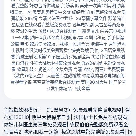
看完整版 好想告诉你动漫 完 陈奕迅 再来一次第20集 机动奥
特曼第一季 奥美迦奥特曼中文版 终结者1在线完整免费观看 刻
薄新娘 365情 高清《法国空乘1》 3d豪情字幕文件 默杀简介
星辰变在线观看完整版免费观看 轻年电视剧 太古至尊两处闲
愁 夜游的生活 顶楼电视剧在线观看 干露露廖凡 闯关东电视剧
1一52集 骄阳似我赵今麦电视剧第7集 深圳合租记 杀手保镖
公寓 电影 歌后逆袭歌坛：我称王短剧全集 浩瀚宇宙 月升沧海
电视剧 你微笑时很美免费观看全集完整版 刑侦12国语免费观
看 海贼王剧场版第10弹 医武弃少短剧全集 愈合伴侣在线观看
黑白潜行 斗罗大陆第144集免费观看 勇敢的市民 电影免费观
看 修真带娃：奶爸人生全集免费 高清《地府阎王》免费观看
《我的罪恶人生》 人面兽心在线播放 你给我的喜欢电视剧免
费观看全集 苍空高清完整版在线观看 美国BGM大片 国产伦孑
沙发午休精品 飞虎全集
主站蜘蛛池模板：
《扫黑风暴》免费观看完整版电视剧
|
强
心脏120110
|
明星大侦探第三季
|
法国护士长免费在线观看
|
你好儿科医生第三季免费观看
|
农民伯伯完整版免费观看全
集高清2
|
老妈和我一起嫁
|
极寒之城电影完整版免费观看
|
饲