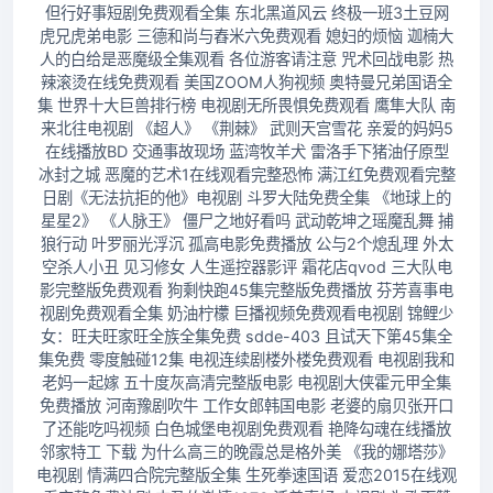
但行好事短剧免费观看全集 东北黑道风云 终极一班3土豆网
虎兄虎弟电影 三德和尚与舂米六免费观看 媳妇的烦恼 迦楠大
人的白给是恶魔级全集观看 各位游客请注意 咒术回战电影 热
辣滚烫在线免费观看 美国ZOOM人狗视频 奥特曼兄弟国语全
集 世界十大巨兽排行榜 电视剧无所畏惧免费观看 鹰隼大队 南
来北往电视剧 《超人》 《荆棘》 武则天宫雪花 亲爱的妈妈5
在线播放BD 交通事故现场 蓝湾牧羊犬 雷洛手下猪油仔原型
冰封之城 恶魔的艺术1在线观看完整恐怖 满江红免费观看完整
日剧《无法抗拒的他》电视剧 斗罗大陆免费全集 《地球上的
星星2》 《人脉王》 僵尸之地好看吗 武动乾坤之瑶魔乱舞 捕
狼行动 叶罗丽光浮沉 孤高电影免费播放 公与2个熄乱理 外太
空杀人小丑 见习修女 人生遥控器影评 霜花店qvod 三大队电
影完整版免费观看 狗剩快跑45集完整版免费播放 芬芳喜事电
视剧免费观看全集 奶油柠檬 巨播视频免费观看电视剧 锦鲤少
女：旺夫旺家旺全族全集免费 sdde-403 且试天下第45集全
集免费 零度触碰12集 电视连续剧楼外楼免费观看 电视剧我和
老妈一起嫁 五十度灰高清完整版电影 电视剧大侠霍元甲全集
免费播放 河南豫剧吹牛 工作女郎韩国电影 老婆的扇贝张开口
了还能吃吗视频 白色城堡电视剧免费观看 艳降勾魂在线播放
邻家特工 下载 为什么高三的晚霞总是格外美 《我的娜塔莎》
电视剧 情满四合院完整版全集 生死拳速国语 爱恋2015在线观