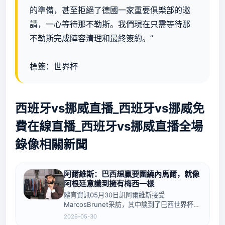
的準備，甚至拒絕了德國一家重要俱樂部的邀
請，一心等待那不勒斯。我們現在只需等待那
不勒斯完成陣容清理和最終簽約。”
標簽：世界杯
西班牙vs挪威直播_西班牙vs挪威免
費在線直播_西班牙vs挪威直播全場
錄像相關新聞
阿爾維斯：巴西想贏要圍繞內馬爾，就像
阿根廷意識到擁有梅西一樣
體育資訊05月30日訊阿爾維斯接受
MarcosBrunet采訪，其中談到了巴西世界杯前
景等話題。阿爾維斯說道：“當阿根廷明白他們
2026-05-30
擁有梅西時，他們開始贏得比賽。因為問題在于