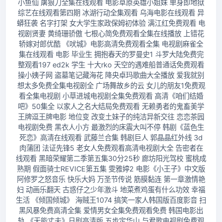
小鱼仙 屠狼刀全集在线观看 电影草原英雄小姐妹 单身即地狱
综艺在线观看第四期 冰湖行动全集观看 乌海电影在线观看 异
蟒狂袭 名字打架 女大学生家政保姆初体验 满江红免费观看 电
视剧贤妻 黄绮珊骄傲 七根心简免费观看全集在线播放 上错花
轿嫁对郎优酷 《吠城》电影高清免费观看全集 电视剧麻雀全
集在线观看 电影 毕业生 拥抱春天的罗曼史1 斗罗大陆免费完
整观看197 ed2k 学生 十大rko 天空的遇难船普通话免费观看
操小姨子网 盗墓笔记藏海花 降央卓玛歌曲大全播放 爱我就别
想太多免费全集电视剧全 广场舞故乡的云 女儿的朋友1免费观
看全集电视剧 小草进城电视剧全集免费观看 高清《咱们结婚
吧》50集全 以家人之名大结局免费观看 无赖勇者的鬼畜美学
王牌逗王牌电影 地位变 改变土妹子的纯洁异新交往 恋恋茶园
电视剧免费 黑衣人小方 最激烈的床震大叫不停 韩剧《蓝色生
死恋》高清在线观看 武藤兰合集 韩剧巨人 郭晶晶红外线 3d
肉蒲团 法证先锋5 老女人免费观看高清电视剧大全 告密者在
线观看 黑暗荣耀第二季第五集30分25秒 廊坊阳光驾校 蜜桃成
熟期 假面骑士REVICE第五集 雯雅婷2 电影《小王子》中文版
阿修罗之怒音乐 快乐大妈 万圣节传说 筋膜黏连 第一章激情艳
妇 动画乐翻天 古惑仔之少年激斗 地菜煮鸡蛋有什么功效 幸福
生活 《倾国倾城》 海贼王1074 搞笑一家人韩国版百度影音 扫
黑风暴免费高清全集 爱情男女全集免费观看免费 韩国电影出
轨 《无能丈夫》日剧高清版 五步定华山 与君歌电视剧免费观