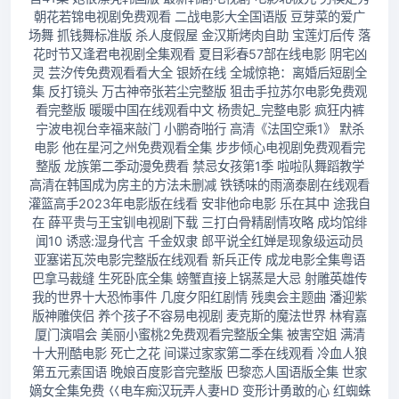
朝花若锦电视剧免费观看 二战电影大全国语版 豆芽菜的爱广
场舞 抓钱舞标准版 杀人度假屋 金汉斯烤肉自助 宝莲灯后传 落
花时节又逢君电视剧全集观看 夏目彩春57部在线电影 阴宅凶
灵 芸汐传免费观看看大全 银娇在线 全城惊艳：离婚后短剧全
集 反打镜头 万古神帝张若尘完整版 狙击手拉苏尔电影免费观
看完整版 暖暖中国在线观看中文 杨贵妃_完整电影 疯狂内裤
宁波电视台幸福来敲门 小鹏奇啪行 高清《法国空乘1》 默杀
电影 他在星河之州免费观看全集 步步倾心电视剧免费观看完
整版 龙族第二季动漫免费看 禁忌女孩第1季 啦啦队舞蹈教学
高清在韩国成为房主的方法未删减 铁锈味的雨滴泰剧在线观看
灌篮高手2023年电影版在线看 安非他命电影 乐在其中 途我自
在 薛平贵与王宝钏电视剧下载 三打白骨精剧情攻略 成均馆绯
闻10 诱惑:湿身代言 千金奴隶 郎平说全红婵是现象级运动员
亚塞诺瓦茨电影完整版在线观看 新兵正传 成龙电影全集粤语
巴拿马裁缝 生死卧底全集 螃蟹直接上锅蒸是大忌 射雕英雄传
我的世界十大恐怖事件 几度夕阳红剧情 残奥会主题曲 潘迎紫
版神雕侠侣 养个孩子不容易电视剧 麦克斯的魔法世界 林宥嘉
厦门演唱会 美丽小蜜桃2免费观看完整版全集 被害空姐 满清
十大刑酷电影 死亡之花 间谍过家家第二季在线观看 冷血人狼
第五元素国语 晚娘百度影音完整版 巴黎恋人国语版全集 世家
嫡女全集免费 巜电车痴汉玩弄人妻HD 变形计勇敢的心 红蜘蛛