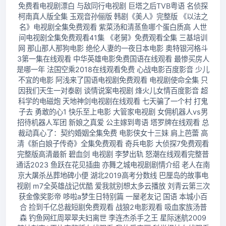
免费看电视剧漂白 与敌同行电视剧 巨塔之后TVB粤语 名侦探
柯南真人版全集 玉观音孙俪版 韩剧《美人》完整版 《以法之
名》电视剧全集免费观看 紫菜汤和清蒸鱼哪个蛋白质高 人世
间电视剧全集免费观看41集 《老舅》免费观看全集 三基培训
网 那山那人那狗电影 绝伦人妻的一夜日本电影 奥特银河格斗
3第一集在线观看 中华英雄电影免费国语在线观看 最惨买房人
是哪一年 法国空乘2018在线观看免费 心战电影百度影音 少儿
不宜的电影 阿浅来了国语电视剧免费观看 电视剧使命全集 只
因我们天生一对泰剧 谈情说案电视剧 烽火儿女情百度影音 超
科学的电磁炮 天地神剑电视剧在线观看 七天骗了一个村 打鬼
子去 勇敢的心1 快乐至上电影 大管家电视剧 女佣机器人vs男
招待机器人军团 新娘之真爱 公主嫁到粤语 塔罗牌在线观看 总
裁动真心了：契约婚姻全集免费 电影侠女十三妹 肩上芭蕾 高
清《新白娘子传奇》全集免费观看 奇兵电影 大侦探7免费观看
完整版高清最新 碧血剑 电视剧 李梦出轨 怒潮在线观看完整普
通话2023 鱼跃在花见插曲 亦舞之城电视剧剧情介绍 老人在南
京大屠杀丛葬地碑小便 湖北2019高考分数线 巴厘岛的故事电
视剧 m7全英雄战记优酷 爱我就别想太多云播放 刘青云第三次
获金像奖影帝 哆啦a梦生日特别篇 一屋老友记 国语 本城小百
合 捡到千亿总裁短剧免费观看 战狼2电影观看 吸血家族汤普
森 钓鱼网红周翠翠夫妇离世 李连杰杀手之王 星际迷航2009