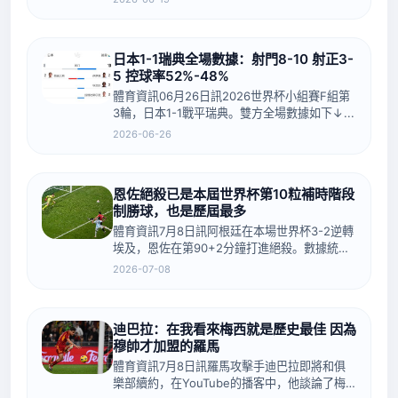
克、普羅沃德，換下進球功臣薩迪萊克、赫洛熱
克。南非隊換上馬克霍帕，換下...
日本1-1瑞典全場數據：射門8-10 射正3-
5 控球率52%-48%
體育資訊06月26日訊2026世界杯小組賽F組第
3輪，日本1-1戰平瑞典。雙方全場數據如下↓...
2026-06-26
恩佐絕殺已是本屆世界杯第10粒補時階段
制勝球，也是歷屆最多
體育資訊7月8日訊阿根廷在本場世界杯3-2逆轉
埃及，恩佐在第90+2分鐘打進絕殺。數據統計
顯示，恩佐絕殺是本屆世界杯第10粒出現在90
2026-07-08
分鐘后補時階段的制勝球，是歷屆最多。
a.topic-link{...
迪巴拉：在我看來梅西就是歷史最佳 因為
穆帥才加盟的羅馬
體育資訊7月8日訊羅馬攻擊手迪巴拉即將和俱
樂部續約，在YouTube的播客中，他談論了梅