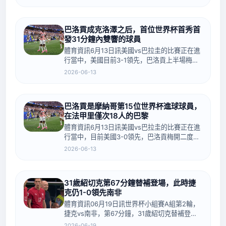
也熱情打招呼。...
巴洛貢成克洛澤之后，首位世界杯首秀首
發31分鐘內雙響的球員
體育資訊6月13日訊美國vs巴拉圭的比賽正在進
行當中，美國目前3-1領先，巴洛貢上半場梅開
二度。MisterChip統計表明，巴洛貢成為自
2026-06-13
2002年的克洛澤之后，首位在世界杯首秀中首
發出場并在31分鐘內...
巴洛貢是摩納哥第15位世界杯進球球員，
在法甲里僅次18人的巴黎
體育資訊6月13日訊美國vs巴拉圭的比賽正在進
行當中，目前美國3-0領先，巴洛貢梅開二度。
StatsFoot統計表明，巴洛貢成為摩納哥俱樂部
2026-06-13
歷史上第15位在世界杯上進球的球員，這在法甲
俱樂部中排名第二，...
31歲紹切克第67分鐘替補登場，此時捷
克仍1-0領先南非
體育資訊06月19日訊世界杯小組賽A組第2輪，
捷克vs南非，第67分鐘，31歲紹切克替補登
場，捷克此時仍1-0領先南非。捷克換上紹切
2026-06-19