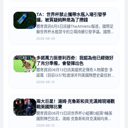
每個人都以為自己是梅西，但并不是...
TA：世界杯禁止攜帶水瓶入場引發爭
議，被質疑純粹是為了撈錢
體育資訊6月5日訊據TheAthletic報道，國際足
聯世界杯水瓶禁令的立場持續引發爭議。國際足
聯內部安保團隊此前就對禁止球迷攜帶水瓶入場
2026-06-05
表達了擔憂，他們認為這一決定反而可能導致球
迷因高溫中暑，構成安全...
多諾萬力挺普利西奇：我認為他已經做好
了充分準備，會發揮出色
體育資訊06月13日訊美國男足傳奇人物蘭登·多
諾萬（目前以57粒進球并列美國隊歷史最佳射
手）接受《每日郵報》采訪時表達了對于普利西
2026-06-13
奇的支持。關于普利西奇終于打破5個月進球荒
“我仔細觀看了他最近兩場代表美...
兩大巨星！湯姆·克魯斯和貝克漢姆現場觀
戰美國隊比賽
體育資訊06月13日訊世界杯小組賽D組第1輪美
國對陣巴拉圭，湯姆·克魯斯和貝克漢姆均來到
現場觀戰。兩人為現場球迷簽名，被鏡頭拍到后
2026-06-13