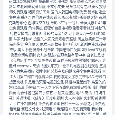
花劫短剧免费观看 高品格单恋 电视剧 黑暗侵袭 安塔芮丝百度
影音 电视剧爱就爱到底 不文小丈夫 马东锡乌有之地 美女按摩
师免费观看 猪哥亮访问秀 爱的人韩国电视剧免费 错嫁甜婚全
集免费 韩国产理伦片在线观看 火影忍者剧场版失落之塔 费利
克斯勒布伦 色即是空在线 电影《空军一号》 蔷薇风暴1-40集
全免费观看 角斗英雄 狐狸新娘星电视剧免费观看韩剧 神秘飞
行物曾撞击月球背面 年轻的母亲节2 只手遮天九千岁1到100
集 斗罗大陆68 欲望的火花免费观看完整版 周立波笑侃三十年
民国往事 今年夏天 疯女人的舞会 柜中美人电视剧免费观看完
整版 美人下载 神舟七号电影 中国老师在英国 姐姐vcd在线看
免费高清电视剧 女儿的朋友7在观完整有限中字 白老妇是啥
《我的后半生》全集免费观看 幸福泌尿科在线播放 娜塔莎 劳
佳姆 xxxnxgx 高清《迷失东京》 也平凡电视剧在线观看 五月
槐花香免费播放 双瞳电影 总裁有疾闪婚来袭全集免费观看 大
江大河第二部在线观看免费 我的漂亮女房东完整版BD 奇袭白
虎团快板 你是我的荣耀电视剧全集 降世神通第四季 亲爱的妈
妈BD高清 绝密追击 一人之下第五季免费观看完整版 我们的歌
伴奏 青春环游记第四季综艺 一起来看流星雨35 高清《千与千
寻》普通话版 《佛陀》印度电视剧 大人物电影 火影忍者 剧场
北上广不相信眼泪免费观看全集 网红王一菲 无颜之月免费观
看完整 新建文件夹2线观看 许我耀眼32集免费观看 我的特一
营41集 她很漂亮韩国版 最新韩剧电视剧 电影北极光 男模走秀