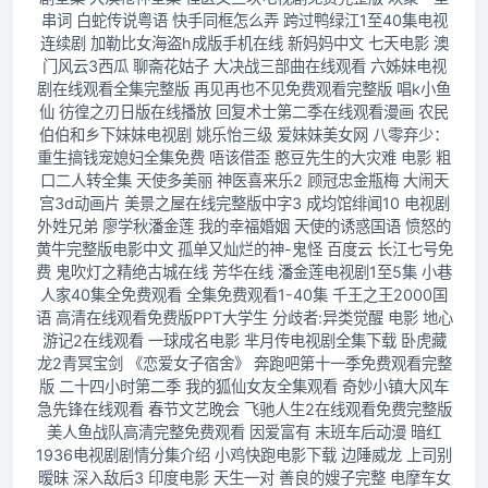
串词 白蛇传说粤语 快手同框怎么弄 跨过鸭绿江1至40集电视
连续剧 加勒比女海盗h成版手机在线 新妈妈中文 七天电影 澳
门风云3西瓜 聊斋花姑子 大决战三部曲在线观看 六姊妹电视
剧在线观看全集完整版 再见再也不见免费观看完整版 唱k小鱼
仙 彷徨之刃日版在线播放 回复术士第二季在线观看漫画 农民
伯伯和乡下妹妹电视剧 姚乐怡三级 爱妹妹美女网 八零弃少：
重生搞钱宠媳妇全集免费 唔该借歪 憨豆先生的大灾难 电影 粗
口二人转全集 天使多美丽 神医喜来乐2 顾冠忠金瓶梅 大闹天
宫3d动画片 美景之屋在线完整版中字3 成均馆绯闻10 电视剧
外姓兄弟 廖学秋潘金莲 我的幸福婚姻 天使的诱惑国语 愤怒的
黄牛完整版电影中文 孤单又灿烂的神-鬼怪 百度云 长江七号免
费 鬼吹灯之精绝古城在线 芳华在线 潘金莲电视剧1至5集 小巷
人家40集全免费观看 全集免费观看1-40集 千王之王2000国
语 高清在线观看免费版PPT大学生 分歧者:异类觉醒 电影 地心
游记2在线观看 一球成名电影 芈月传电视剧全集下载 卧虎藏
龙2青冥宝剑 《恋爱女子宿舍》 奔跑吧第十一季免费观看完整
版 二十四小时第二季 我的狐仙女友全集观看 奇妙小镇大风车
急先锋在线观看 春节文艺晚会 飞驰人生2在线观看免费完整版
美人鱼战队高清完整免费观看 因爱富有 末班车后动漫 暗红
1936电视剧剧情分集介绍 小鸡快跑电影下载 边陲威龙 上司别
暧昧 深入敌后3 印度电影 天生一对 善良的嫂子完整 电摩车女