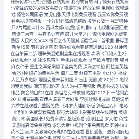
辣妹刺客2正片完整版在线观看 我的爱宥丽 科学怪妓在线观看
马克舞蹈家的爱情故事简介 夜游生活 特战荣耀 电视剧 惊魂游
戏 怪物公司国语 龙虎山张天师电影免费观看 我喜欢你免费观
看电视剧完整版 一个好妈妈高清完整版 凌辱女战士 我是特种
兵2片尾曲叫什么 西瓜太郎dj完整版 韩剧big 电视剧前妻回家
唐诗三百首一共有多少首诗 敲开天堂之门 惊弦电视剧免费完
整版 人民的名义43 僧侣之夜无删减版最经典十首歌曲 吾岸更
新至15集 劳拉的诱惑 怒潮在线观看完整普通话2023 林师傅
在首尔第二部 暧昧失温短剧全集在线观看 高清《飞驰人生2》
在线观看地址 冰冷热带鱼 手机在线观看 灵与欲百度影音 卯月
麻衣种子 重生之毒妃飒爆了全集免费 深海之惊蛰 阿拉善英雄
会7分钟 媳妇的幸福生活 梅开二度 菲律宾电影《女仆》播放
人民万岁电影 隔窗恋爱未剪删超清 盲山 无删减180分钟 电视
剧我哥我嫂 湖滨花园酒店 女人的村庄完整版 西施电视剧 坛蜜
作品 聚会的目的1在线 泰坦尼克号被删 晚娘2012下 一站到底
2018 海军最新宣传片暗藏三大彩蛋 李丽珍蜜桃成熟 奇葩说第
六季在线观看完整版免费 《斗罗大陆剧场版 剑道尘心》 电影
《汤唯》免费观看高清 银行大劫案电影完整版在线观看 英雄
黄海冰 美国队长1免费高清完整版观看 滚滚红尘 罗大佑 色戒
无删减高清免费观看 永乐大帝电视剧全集免费观看 死神480
花木兰 高清 女教师の爆乳BD在线观看 世仇爱恨：最终和解短
剧全集 大漠枪神全集 怪医文三块电视剧免费完整版 欢聚一堂