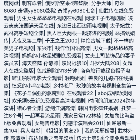
度网盘
|
刺客忍者
|
俄罗斯空乘4完整版
|
分手大师
|
奇领
6080 奇领yy6080影院 奇领yy6080七剑
|
仙武传在线免费
观看
|
男生女生愁愁愁电视剧在线观
|
网球王子电视剧版
|
凌
云志志法国满天星在线
|
东边日出西边雨电视剧
|
太子妃武：
武林高手短剧全集
|
黑人巨大两根一起挤进的视频
|
恶搞甄嬛
传
|
犬夜叉第二季
|
千王之王2000
|
精绝古城下载
|
不一样的
美男子电视剧
|
东兴市
|
钱作怪国语高清
|
男女一起愁愁愁高
清视频
|
妈妈的小救星短剧免费观看
|
丈夫上司装饰品的妻子
演员表
|
海天盛筵 孙静雅
|
姨妈战狼10
|
斗罗大陆208
|
女超
人在线完整版
|
色戒删除的13分钟
|
商务旅行戴绿色帽子电
影
|
噼里啪啦电影大全观看
|
轻吻姐姐
|
善良的儿媳妇在线播
放
|
愤怒的小鸟2电影
|
乡村老尸
|
玫瑰的故事电视剧全集第一
集
|
《花子与倔强的驱魔师》在线观看22
|
abo成结动漫网
址
|
欢乐颂5最新免费观看高清电视剧
|
时间的朋友2024跨年
演讲
|
猎心者全集
|
游剑江湖高清
|
韩国电影疯狂婚姻
|
托梦一
注6个号
|
一起再看流星雨
|
周家日常1v2林楠
|
女加勒比海盗
h版免费观看
|
女销售电影
|
刘德华演唱会2011
|
仙逆最新一
集104
|
兵人电影
|
《姐姐的朋友2》
|
我的无邪娇妻
|
武林外
传 高清版
|
布达佩斯之恋完整版
|
伍六七第5季全集免费观看
|