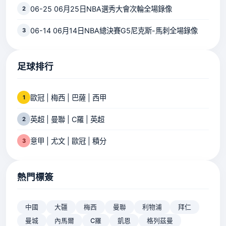
06-25 06月25日NBA選秀大會次輪全場錄像
2
06-14 06月14日NBA總決賽G5尼克斯-馬刺全場錄像
3
足球排行
歐冠 | 梅西 | 巴薩 | 西甲
1
英超 | 曼聯 | C羅 | 英超
2
意甲 | 尤文 | 歐冠 | 積分
3
熱門標簽
中國
大疆
梅西
曼聯
利物浦
拜仁
曼城
內馬爾
C羅
凱恩
格列茲曼