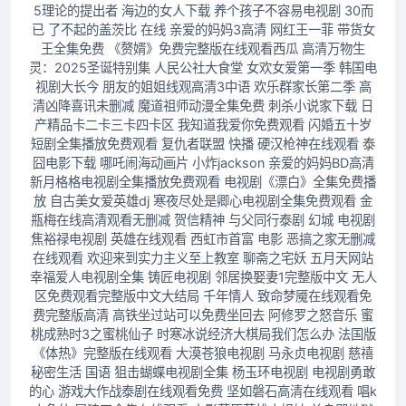
5理论的提出者 海边的女人下载 养个孩子不容易电视剧 30而
已 了不起的盖茨比 在线 亲爱的妈妈3高清 网红王一菲 带货女
王全集免费 《赘婿》免费完整版在线观看西瓜 高清万物生
灵：2025圣诞特别集 人民公社大食堂 女欢女爱第一季 韩国电
视剧大长今 朋友的姐姐线观高清3中语 欢乐群家长第二季 高
清凶降喜讯未删减 魔道祖师动漫全集免费 刺杀小说家下载 日
产精品卡二卡三卡四卡区 我知道我爱你免费观看 闪婚五十岁
短剧全集播放免费观看 复仇者联盟 快播 硬汉枪神在线观看 泰
囧电影下载 哪吒闹海动画片 小炸jackson 亲爱的妈妈BD高清
新月格格电视剧全集播放免费观看 电视剧《漂白》全集免费播
放 自古美女爱英雄dj 寒夜尽处是卿心电视剧全集免费观看 金
瓶梅在线高清观看无删减 贺信精神 与父同行泰剧 幻城 电视剧
焦裕禄电视剧 英雄在线观看 西虹市首富 电影 恶搞之家无删减
在线观看 欢迎来到实力主义至上教室 聊斋之宅妖 五月天网站
幸福爱人电视剧全集 铸匠电视剧 邻居换娶妻1完整版中文 无人
区免费观看完整版中文大结局 千年情人 致命梦魇在线观看免
费完整版高清 高铁坐过站可以免费坐回去 阿修罗之怒音乐 蜜
桃成熟时3之蜜桃仙子 时寒冰说经济大棋局我们怎么办 法国版
《体热》完整版在线观看 大漠苍狼电视剧 马永贞电视剧 慈禧
秘密生活 国语 狙击蝴蝶电视剧全集 杨玉环电视剧 电视剧勇敢
的心 游戏大作战泰剧在线观看免费 坚如磐石高清在线观看 唱k