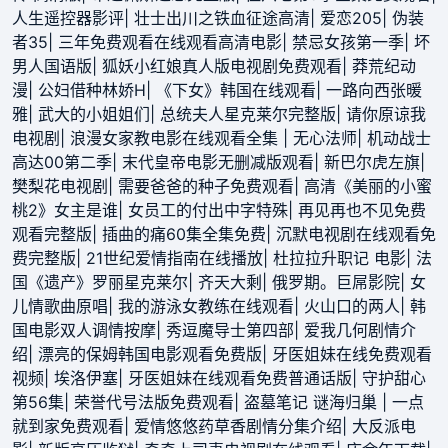
人生遥控器影评
|
壮士出川之铁血征途高清
|
爱恋205
|
伪装
者35
|
三年免费观看在线观看高清电影
|
禁忌女孩第一季
|
坏
男人国语版
|
狐妖小红娘真人版电视剧免费观看
|
莽荒纪动
漫
|
公妇借种林娇H
|
《下女》韩国在线观看
|
一路向西张暖
雅
|
武大的小姐姐们
|
总统夫人星克莱尔完整版
|
请你原谅我
电视剧
|
浪漫女家教电影在线观看全集
|
无心法师
|
机动战士
高达00第二季
|
末代皇帝电影无删减版观看
|
新巴尔虎左旗
|
樊梨花电视剧
|
需要爸爸的种子免费观看
|
高清《美丽的小蜜
桃2》女主是谁
|
女员工的付出中字特殊
|
再见再也不见免费
观看完整版
|
插曲的痛60集全集免费
|
沉默电视剧在线观看免
费完整版
|
21世纪爱情指南在线播放
|
杜拉拉升职记 电影
|
法
国《遗产》罗丽星克莱尔
|
齐天大剩
|
俄罗期。巨屌影院
|
女
儿情歌曲原唱
|
我的游泳女教练在线观看
|
火山口的两人
|
韩
国电影双人调情按摩
|
秀逗魔导士第四部
|
爱我几何剧情介
绍
|
漂亮的保姆韩国电影观看免费版
|
牙医姐妹在线免费观看
视频
|
埃洛伊塞
|
牙医姐妹在线观看免费普通话版
|
守护甜心
第56集
|
荣誉代号法版免费观看
|
盗墓笔记 谜海归巢
|
一点
就到家免费观看
|
爱情悠悠药草香剧情分集介绍
|
大反派电