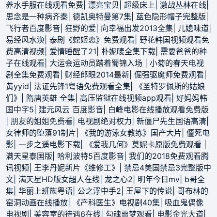
养水手服在线观看免费
|
漂亮宝贝
|
超级床上
|
激战丛林在线
|
思念是一种病齐秦
|
德凯奥特曼第7集
|
蓝色隐形帽子完整版
|
飞行者百度影音
|
狂野的爱
|
向幸福出发2013全集
|
儿媳味道
|
易经风水涣
|
泰剧《蛇姬恋》免费观看
|
野花韩国视频观看免
费高清视频
|
爱情睡醒了21
|
朴妮唛全集下载
|
需要爸爸的种
子在线观看
|
大运会运动员踏着蜀锦入场
|
小菊的春天电视
剧全集免费观看
|
财经郎眼2014最新
|
倔强驱魔师免费观看
|
黄yyid
|
法证先锋1粤语免费观看全集
|
《圣特罗佩斯的姑娘
们》
|
隋唐英雄 全集
|
高压监狱在线视频app观看
|
好妈妈韩
国中字5
|
建元风云 百度影音
|
白峰电影在线播放观看免费版
|
朋友的姐姐免费看
|
电视剧绝对权力
|
新僵尸先生国语高清
|
女律师的堕落91制片
|
《我的游泳女教练》国产大片
|
僵死电
影
|
一步之遥电影下载
|
《爱我几何》莫妮卡原版免费观看
|
满天星泰国版
|
哈利波特5百度影音
|
我们的2018免费观看腾
讯视频
|
王李丹妮新片《维修工》
|
禁忌4美国禁忌3完整版中
文
|
满天星HD版女超人在线
|
龙之心2
|
明年今日mv
|
b哥全
集
|
华丽上班族粤语
|
公之浮中手2
|
王屋下的传说
|
哥布林的
窑洞动画在线播放
|
《产科医生》电视剧40集
|
吸血鬼偶像
电视剧
|
美容室的待遇6在线
|
勾魂噩梦观看
|
电影金光大道
|