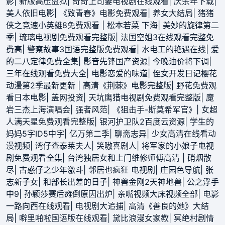
影
|
新版高压监狱
|
奇奇上司妻电视剧在线观看
|
庆余年下载
|
美人依旧电影
|
《致青春》电影免费观看
|
养女大结局
|
猪猪
侠之竞速小英雄8免费观看
|
松本若菜 下海
|
美妙的旋律第二
季
|
琉璃电视剧免费观看完整版
|
法国空姐3在线观看完整免
费高
|
警察故事3国语完整版免费观看
|
水电工的艳遇在线
|
爱
的二八定律免费全集
|
影音先锋国产资源
|
今晚油价将下调
|
三年在线观看免费大全
|
电影恋爱的味道
|
侄女开发日记樱花
动漫第2季最新更新
|
高清《荆棘》电影完整版
|
野花免费观
看日本电影
|
盖网投资
|
天坑鹰猎电视剧免费观看完整版
|
魔
岩三杰上海演唱会
|
强者风范
|
《狙击手-斯莫希军官》
|
女超
人满天星免费观看完整版
|
银河护卫队2百度云资源
|
学生的
妈妈5字ID5中字
|
亿万第二季
|
聊斋志异
|
少女高清在线看动
漫视频
|
湾仔查泰莱夫人
|
笑嗷喜剧人
|
将军家的小娘子电视
剧免费观看全集
|
台湾独居女和上门维修师傅高清
|
硝烟散
尽
|
古惑仔之少年激斗
|
邻居也疯狂 电视剧
|
庄园色导航
|
张
志新子女
|
和部长出差的日子
|
神兽金刚2天神地兽
|
公之浮手
中9
|
孙颖莎赛后瘫倒原因出炉
|
亲嘴视频大床视频全部
|
电影
一路向西在线观看
|
电视剧大追捕
|
高清《善良的她》大结
局
|
噼里啪啦国语版在线观看
|
黛比浪漫女家教
|
冥绝村剧情