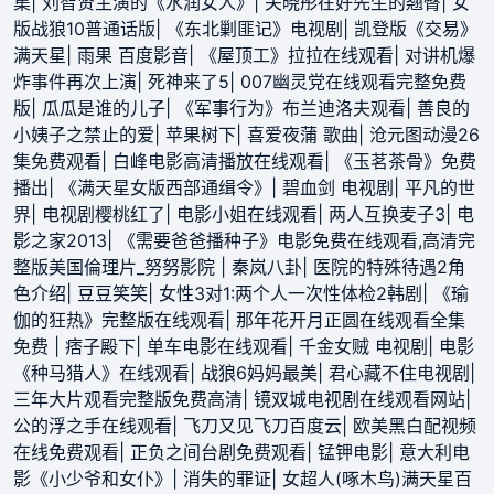
集
|
刘智贤主演的《水润女人》
|
关晓彤在好先生的翘臀
|
女
版战狼10普通话版
|
《东北剿匪记》电视剧
|
凯登版《交易》
满天星
|
雨果 百度影音
|
《屋顶工》拉拉在线观看
|
对讲机爆
炸事件再次上演
|
死神来了5
|
007幽灵党在线观看完整免费
版
|
瓜瓜是谁的儿子
|
《军事行为》布兰迪洛夫观看
|
善良的
小姨子之禁止的爱
|
苹果树下
|
喜爱夜蒲 歌曲
|
沧元图动漫26
集免费观看
|
白峰电影高清播放在线观看
|
《玉茗茶骨》免费
播出
|
《满天星女版西部通缉令》
|
碧血剑 电视剧
|
平凡的世
界
|
电视剧樱桃红了
|
电影小姐在线观看
|
两人互换麦子3
|
电
影之家2013
|
《需要爸爸播种子》电影免费在线观看,高清完
整版美国倫理片_努努影院
|
秦岚八卦
|
医院的特殊待遇2角
色介绍
|
豆豆笑笑
|
女性3对1:两个人一次性体检2韩剧
|
《瑜
伽的狂热》完整版在线观看
|
那年花开月正圆在线观看全集
免费
|
痞子殿下
|
单车电影在线观看
|
千金女贼 电视剧
|
电影
《种马猎人》在线观看
|
战狼6妈妈最美
|
君心藏不住电视剧
|
三年大片观看完整版免费高清
|
镜双城电视剧在线观看网站
|
公的浮之手在线观看
|
飞刀又见飞刀百度云
|
欧美黑白配视频
在线免费观看
|
正负之间台剧免费观看
|
锰钾电影
|
意大利电
影《小少爷和女仆》
|
消失的罪证
|
女超人(啄木鸟)满天星百