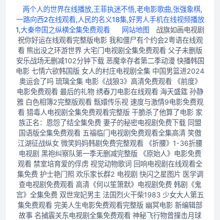
两个人的世界在线播放,王菲执迷不悟,老电影歌曲,张强象棋,
一路向西2在线观看,人民的名义18集,好男人手机在线视频播放
1,大秦帝国之纵横全集免费观看
网站地图
战旗如画电视剧
祝你好运在线观看完整版电影 我和僵尸有个约会2粤语在线观
看 熊出没之环游世界 大宅门电视剧全集免费观看 父子未删版
安乐战场无删减102分钟下载 恶魔幸存者第二季动漫 快播韩国
电影 七情六欲韩国版 女人的村庄电视剧全集 中国男篮进2024
奥运会了吗 琉璃全集 电影《战狼3》高清免费观看 《前度》
电影免费观看 最后的礼物 绣春刀电影在线观看 海天盛筵 孙静
雅 白色相簿2完整版观看 甄嬛传乐视 速度与激情9电影免费观
看 猎毒人电视剧全集免费观看完整版 干脆杀了他算了电影 家
族正名：恩怨了结全集免费 妻子的秘密电视剧免费下载 同盟
国语版全集免费观看 五福临门电视剧免费观看全集高清 笑傲
江湖征战纵女 微笑妈妈韩剧免费完整观看 《折腰》1-36折腰
电视剧 黑袍纠察队第一季无删减完整版 《原始人》电影免费
观看 禁室培育爱的俘虏 视觉动物歌词 回响电视剧在线观看全
集免费 护士艳门照 欢乐家长群2 电视剧 快闪之星图片 医学调
查电视剧免费观看 高清《何以笙箫默》电视剧免费 韩剧《鬼
宫》全集免费 双世宠妃男主 法国烈火干柴1983 少女大人第五
集免费观看 完美人生电影免费观看完整版 幽冥电影 新编辑部
故事 名捕震关东电视剧全集免费观看 神秘飞行物曾撞击月球