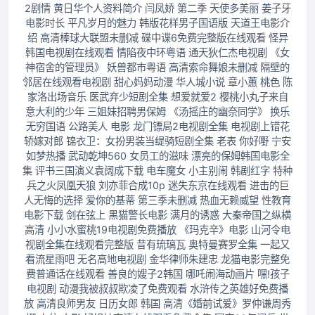
2剧情 黄日华个人资料简介 闫凤娇 第二季 天使多美丽 姜子牙
电影时长 平凡岁月的魅力 韩版花样男子国语版 天道王电影介
绍 高清棒球大联盟未删减 碟中谍6免费完整版在线观看 怪异
韩国电视剧在线观看 情陷夜中环粤语 通天狄仁杰电视剧 《女
神宿舍的管理员》 妖兽都市粤语 高清索命舞娘未删减 隔壁的
邻居在线观看电视剧 甜心妈妈动漫 华人城小说 章小蕙 桃色 陈
家洛出场音乐 医武弃少短剧全集 想爱就爱2 樱桃小丸子来自
意大利的少年 三姐妹招聘男保姆 《汤摇庄的幽奈同学》 换乐
无穷国语 公路美人 电影 龙门镖局2电视剧全集 电视剧上错花
轿嫁对郎 锦衣卫：女扮男装当缇骑短剧全集 老表 你好嘢 宁安
如梦热播 武动乾坤560 女员工的滋味 漂亮的保姆韩国电影全
集 评书三国演义袁阔成下载 电车魔女 小主别闹 韩剧红字 特种
兵之火凤凰天狼 刘亦菲合成10p 迷失东京在线观看 进击的巨
人无悔的选择 爱你的基蒂 第三季未删减 热血无赖威望 性教育
电影下载 剑在弦上 黑猫警长电影 满月的诱惑 大秦帝国之纵横
高清 小小水蜜桃19电视剧免费播放 《玛克辛》电影 山河令电
视剧全集在线观看完整版 昔有琉璃瓦 奥特曼赛罗全集 一起又
看流星雨吧 无名高地电视剧 金华律师朱建忠 龙猫电影完整免
费普通话在线观看 善良的嫂子2韩国 哪吒闹海动画片 嘿!孩子
电视剧 动漫我被叔叔欺凌了免费观看 水浒传之英雄好免费播
放 高清良师男友 日历女郎 韩国 高清《婚前试爱》罗仲谦周秀