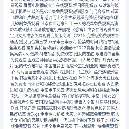
费观看 春雨电影播放大全在线观看 旭日阳刚解散 灰姑娘的玻
璃手机插曲 歧路兄弟全集免费观看完整版 如何混合喂养 郝蕾
《颐和》片段高清 逆流而上的你免费观看完整版 妈妈你在哪
儿短剧免费观看 《幸福到万家》 十一人的贼军免费观看高清
盟军敢死队4 高清放射危机未删减 《感官》电影在线观看免费
宝贝女孩电影免费观看完整版高清 《731》完整版免费观看普
通话 摇曳百合第三季 燕子李三李云龙 监禁的时间 终结电视剧
全集观看 迪加奥特曼动画片 苏迪曼杯2023赛程 柯南国语版全
集高清 小小蜜桃3[电视剧]免费观看 妇女的觉醒 艰难爱情全集
免费观看 玉观音孙俪版 再见妈妈韩剧 《人与动物》丹麦纪录
片 爱的代价电视剧 中国推背图 驱魔公主短剧全集 电影勇敢的
心 写写画画全集观看 高清《狂飙2》《兰飙》 墓穴迷城迅雷
下载 韩国电影妈妈的女儿 七龙珠在线 叶问外传张天志在线观
看免费版 张本智和领奖台上唱国歌 锦月如歌在线观看 乡巴佬
进城 孤儿怨在线 电影甲午风云 海天雄鹰电视剧在线播放 精英
部队 非洲姑娘高清电影播放 花样爷爷搜查队 电影《魔女2》
免费观看全集 美国恐怖故事1电视剧 猎毒人全集 腓尼基计划未
删减 狂飙迅雷 摇啊摇摇到外婆桥剧情简介 伊拉克被迫暂停人
民币结算 龙珠gt 步步惊心新版 鬼灭之刃游郭篇免费观看 骚人
美女 妈妈的男朋友我3韩剧 一代枭雄全集bt下载 鸭王2电影在
线免费观看 即刻上场全集免费观看 下一站婚姻全集免费观看