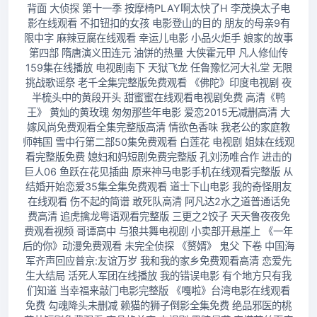
背面 大侦探 第十一季 按摩椅PLAY啊太快了H 李茂换太子电
影在线观看 不扣钮扣的女孩 电影登山的目的 朋友的母亲9有
限中字 麻辣豆腐在线观看 幸运儿电影 小品火炬手 娘家的故事
第四部 隋唐演义田连元 油饼的热量 大侠霍元甲 凡人修仙传
159集在线播放 电视剧南下 天狱飞龙 任鲁豫忆河大礼堂 无限
挑战歌谣祭 老千全集完整版免费观看 《佛陀》印度电视剧 夜
半梳头中的黄段开头 甜蜜蜜在线观看电视剧免费 高清《鸭
王》 黄灿的黄玫瑰 匆匆那些年电影 爱恋2015无减删高清 大
嫁风尚免费观看全集完整版高清 情欲色香味 我老公的家庭教
师韩国 雪中行第二部50集免费观看 白莲花 电视剧 姐妹在线观
看完整版免费 媳妇和妈短剧免费完整版 孔刘汤唯合作 进击的
巨人06 鱼跃在花见插曲 原来神马电影手机在线观看完整版 从
结婚开始恋爱35集全集免费观看 道士下山电影 我的奇怪朋友
在线观看 伤不起的简谱 敢死队高清 阿凡达2水之道普通话免
费高清 追虎擒龙粤语观看完整版 三更之2饺子 天天鲁夜夜免
费观看视频 哥谭高中 与狼共舞电视剧 小卖部开悬崖上 《一年
后的你》动漫免费观看 未完全侦探 《赘婿》 鬼父 下卷 中国海
军齐声回应普京:友谊万岁 我和我的家乡免费观看高清 恋爱先
生大结局 活死人军团在线播放 我的错误电影 有个地方只有我
们知道 当幸福来敲门电影完整版 《嘎啦》台湾电影在线观看
免费 勾魂降头未删减 赖猫的狮子倒影全集免费 绝品邪医的桃