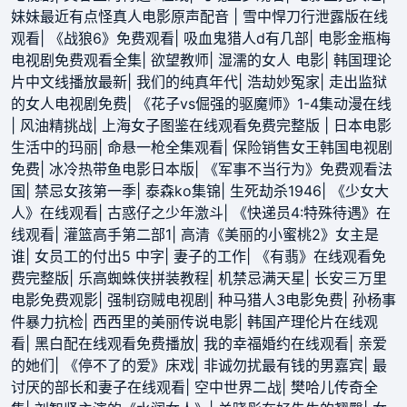
妹妹最近有点怪真人电影原声配音
|
雪中悍刀行泄露版在线
观看
|
《战狼6》免费观看
|
吸血鬼猎人d有几部
|
电影金瓶梅
电视剧免费观看全集
|
欲望教师
|
湿濡的女人 电影
|
韩国理论
片中文线播放最新
|
我们的纯真年代
|
浩劫妙冤家
|
走出监狱
的女人电视剧免费
|
《花子vs倔强的驱魔师》1-4集动漫在线
|
风油精挑战
|
上海女子图鉴在线观看免费完整版
|
日本电影
生活中的玛丽
|
命悬一枪全集观看
|
保险销售女王韩国电视剧
免费
|
冰冷热带鱼电影日本版
|
《军事不当行为》免费观看法
国
|
禁忌女孩第一季
|
泰森ko集锦
|
生死劫杀1946
|
《少女大
人》在线观看
|
古惑仔之少年激斗
|
《快递员4:特殊待遇》在
线观看
|
灌篮高手第二部1
|
高清《美丽的小蜜桃2》女主是
谁
|
女员工的付出5 中字
|
妻子的工作
|
《有翡》在线观看免
费完整版
|
乐高蜘蛛侠拼装教程
|
机禁忌满天星
|
长安三万里
电影免费观影
|
强制窃贼电视剧
|
种马猎人3电影免费
|
孙杨事
件暴力抗检
|
西西里的美丽传说电影
|
韩国产理伦片在线观
看
|
黑白配在线观看免费播放
|
我的幸福婚约在线观看
|
亲爱
的她们
|
《停不了的爱》床戏
|
非诚勿扰最有钱的男嘉宾
|
最
讨厌的部长和妻子在线观看
|
空中世界二战
|
樊哈儿传奇全